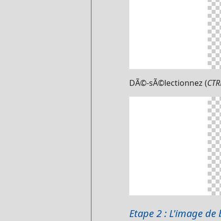
DÃ©-sÃ©lectionnez (
CTR
Etape 2 : L'image de