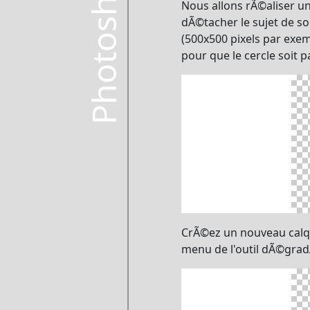
Photoshop
Nous allons rÃ©aliser un
dÃ©tacher le sujet de s
(500x500 pixels par exem
pour que le cercle soit p
CrÃ©ez un nouveau calque
menu de l'outil dÃ©grad