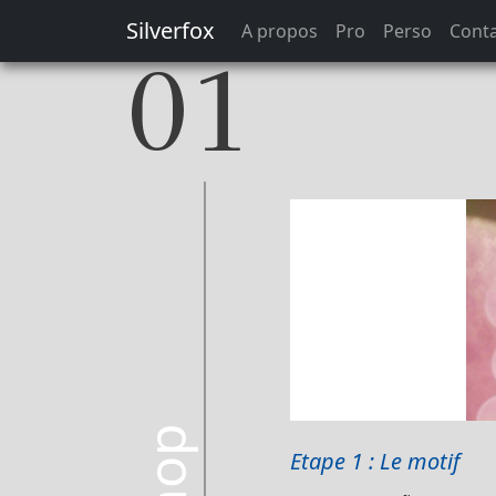
Silverfox
A propos
Pro
Perso
Cont
01
Etape 1 : Le motif