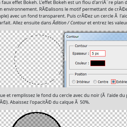
 faux effet Bokeh. L'effet Bokeh est un flou d'arriÃ¨re pla
on environnement. RÃ©alisons le motif permettant de crÃ©
ple) avec un fond transparent. Puis crÃ©ez un cercle Ã l'aid
arfait. Allez ensuite dans
Ãdition / Contour
et entrez les valeu
 et remplissez le fond du cercle avec du noir (Ã l'aide du p
Ã©). Abaissez l'opacitÃ© du calque Ã 50%.