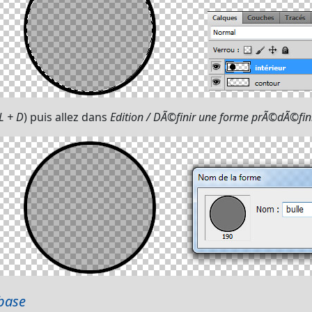
L + D
) puis allez dans
Edition / DÃ©finir une forme prÃ©dÃ©fin
 base