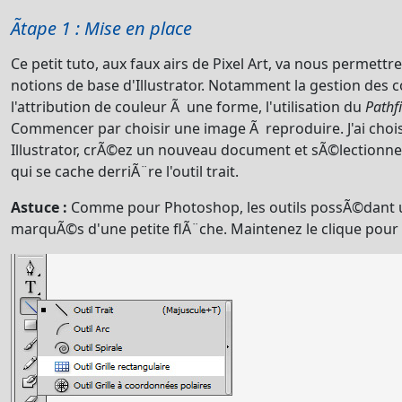
Ãtape 1 : Mise en place
Ce petit tuto, aux faux airs de Pixel Art, va nous permett
notions de base d'Illustrator. Notamment la gestion des 
l'attribution de couleur Ã une forme, l'utilisation du
Pathf
Commencer par choisir une image Ã reproduire. J'ai choi
Illustrator, crÃ©ez un nouveau document et sÃ©lectionnez
qui se cache derriÃ¨re l'outil trait.
Astuce :
Comme pour Photoshop, les outils possÃ©dant
marquÃ©s d'une petite flÃ¨che. Maintenez le clique pour