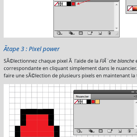
Ãtape 3 : Pixel power
SÃ©lectionnez chaque pixel Ã l'aide de la
FlÃ¨che blanche
e
correspondante en cliquant simplement dans le nuancier. 
faire une sÃ©lection de plusieurs pixels en maintenant la