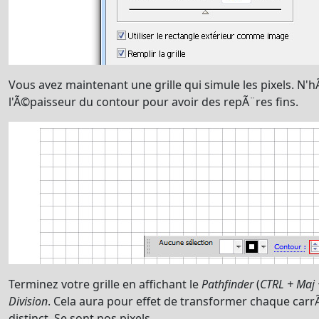
Vous avez maintenant une grille qui simule les pixels. N'
l'Ã©paisseur du contour pour avoir des repÃ¨res fins.
Terminez votre grille en affichant le
Pathfinder
(
CTRL + Maj 
Division
. Cela aura pour effet de transformer chaque carrÃ
distinct. Se sont nos pixels.