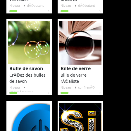
Niveau
dÃ©butant
Niveau
dÃ©butant
Bulle de savon
Bille de verre
CrÃ©ez des bulles
Bille de verre
de savon
rÃ©aliste
Niveau
Niveau
confirmÃ©
intermÃ©diaire