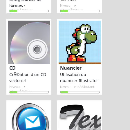
formes
Niveau
Niveau
intermÃ©diaire
intermÃ©diaire
CD
Nuancier
CrÃ©ation d'un CD
Utilisation du
vectoriel
nuancier Illustrator
Niveau
Niveau
dÃ©butant
intermÃ©diaire