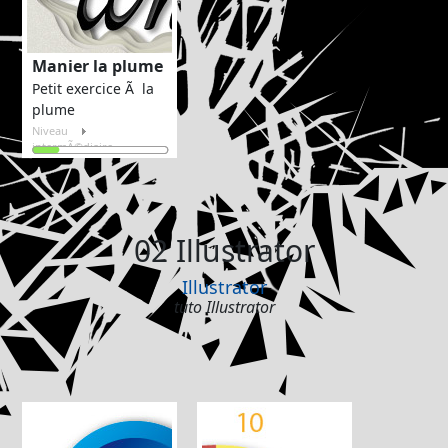
Manier la plume
Petit exercice Ã la
plume
Niveau
intermÃ©diaire
02 Illustrator
Illustrator
tuto Illustrator