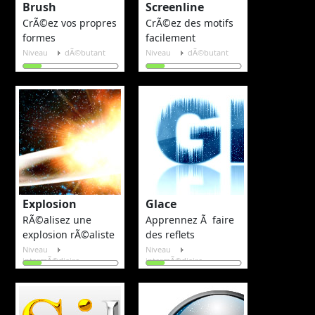
Brush
Screenline
CrÃ©ez vos propres
CrÃ©ez des motifs
formes
facilement
Niveau
dÃ©butant
Niveau
dÃ©butant
Explosion
Glace
RÃ©alisez une
Apprennez Ã faire
explosion rÃ©aliste
des reflets
Niveau
Niveau
intermÃ©diaire
intermÃ©diaire