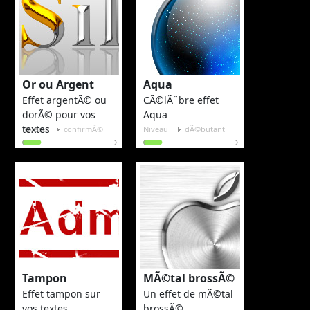
Or ou Argent
Aqua
Effet argentÃ© ou
CÃ©lÃ¨bre effet
dorÃ© pour vos
Aqua
textes
Niveau
confirmÃ©
Niveau
dÃ©butant
Tampon
MÃ©tal brossÃ©
Effet tampon sur
Un effet de mÃ©tal
vos textes
brossÃ©