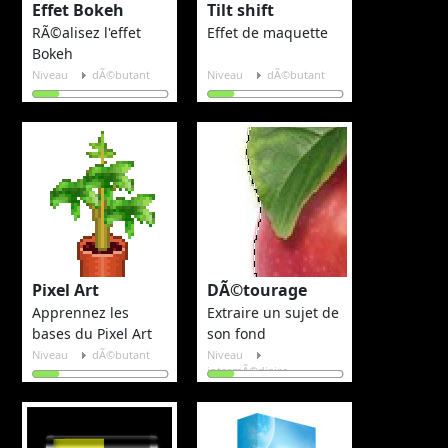
Effet Bokeh
Tilt shift
RÃ©alisez l'effet
Effet de maquette
Bokeh
Niveau
dÃ©butant
Niveau
dÃ©butant
Pixel Art
DÃ©tourage
Apprennez les
Extraire un sujet de
bases du Pixel Art
son fond
Niveau
dÃ©butant
Niveau
intermÃ©diaire