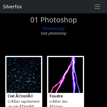
Silverfox
01 Photoshop
Photoshop
tuto photoshop
Ciel Ã©toilÃ©
Foudre
CrÃ©ez rapidement
crÃ©er des
un ciel Ã©toilÃ©.
Ã©clairs.