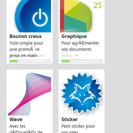
Bouton creux
Graphique
Tuto simple pour
Pour agrÃ©menter
une premiÃ¨re
vos documents
prise en main
Niveau
dÃ©butant
Niveau
intermÃ©diaire
Wave
Sticker
Avec les
Petit sticker pour
dÃ©gradÃ©s de
vos sites