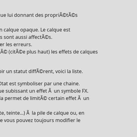
alque lui donnant des propriÃ©tÃ©s
 calque opaque. Le calque est
s sont aussi affectÃ©s.
er les erreurs.
© (citÃ©e plus haut) les effets de calques
un statut diffÃ©rent, voici la liste.
at est symboliser par une chaine.
ue subissant un effet Ã un symbole FX.
la permet de limitÃ© certain effet Ã un
 teinte...) Ã la pile de calque ou, en
ue vous pouvez toujours modifier le