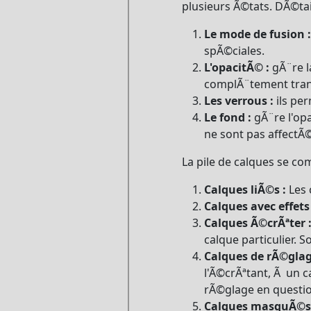
plusieurs Ã©tats. DÃ©tail
Le mode de fusion :
spÃ©ciales.
L'opacitÃ© :
gÃ¨re l
complÃ¨tement trans
Les verrous :
ils per
Le fond :
gÃ¨re l'opa
ne sont pas affectÃ
La pile de calques se co
Calques liÃ©s :
Les 
Calques avec effets 
Calques Ã©crÃªter 
calque particulier. 
Calques de rÃ©glag
l'Ã©crÃªtant, Ã un c
rÃ©glage en question
Calques masquÃ©s