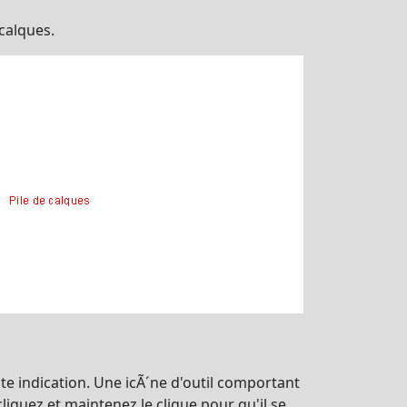
calques.
te indication. Une icÃ´ne d'outil comportant
iquez et maintenez le clique pour qu'il se