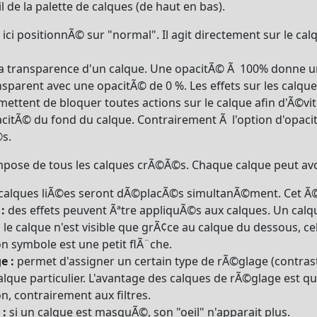
 de la palette de calques (de haut en bas).
ici positionnÃ© sur "normal". Il agit directement sur le c
a transparence d'un calque. Une opacitÃ© Ã 100% donne un
parent avec une opacitÃ© de 0 %. Les effets sur les calque
mettent de bloquer toutes actions sur le calque afin d'Ã©vit
citÃ© du fond du calque. Contrairement Ã l'option d'opacitÃ
©s.
mpose de tous les calques crÃ©Ã©s. Chaque calque peut avoir 
calques liÃ©es seront dÃ©placÃ©s simultanÃ©ment. Cet Ã©t
:
des effets peuvent Ãªtre appliquÃ©s aux calques. Un calq
:
le calque n'est visible que grÃ¢ce au calque du dessous, ce
Son symbole est une petit flÃ¨che.
e :
permet d'assigner un certain type de rÃ©glage (contraste,
alque particulier. L'avantage des calques de rÃ©glage est q
, contrairement aux filtres.
 :
si un calque est masquÃ©, son "oeil" n'apparait plus.