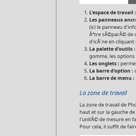
L'espace de travail :
Les panneaux ancra
(ici le panneau d'in
Ãªtre sÃ©parÃ© de c
d'icÃ´ne en cliquant
La palette d'outils :
gomme, les options d
Les onglets :
permet
La barre d'option :
c
La barre de menu :
La zone de travail
La zone de travail de 
haut et sur la gauche d
l'unitÃ© de mesure en fai
Pour cela, il suffit de fa