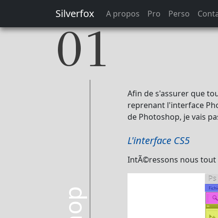
Silverfox
A propos
Pro
Perso
Cont
01
Afin de s'assurer que to
reprenant l'interface Ph
de Photoshop, je vais pa
L'interface CS5
IntÃ©ressons nous tout 