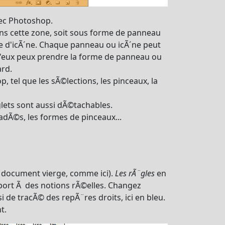
vec Photoshop.
ns cette zone, soit sous forme de panneau
rme d'icÃ´ne. Chaque panneau ou icÃ´ne peut
 d'eux peux prendre la forme de panneau ou
ard.
, tel que les sÃ©lections, les pinceaux, la
ets sont aussi dÃ©tachables.
adÃ©s, les formes de pinceaux...
 document vierge, comme ici).
Les rÃ¨gles
en
pport Ã des notions rÃ©elles. Changez
i de tracÃ© des repÃ¨res droits, ici en bleu.
t.