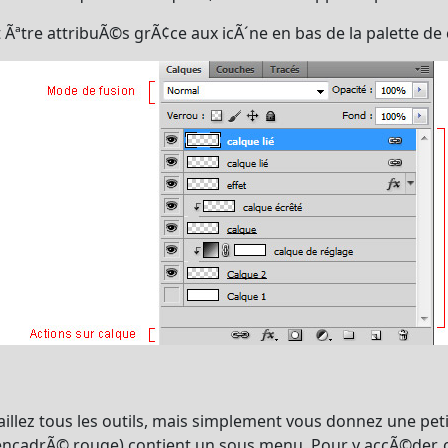
Ãªtre attribuÃ©s grÃ¢ce aux icÃ´ne en bas de la palette de 
aillez tous les outils, mais simplement vous donnez une peti
 encadrÃ© rouge) contient un sous menu. Pour y accÃ©der, cl