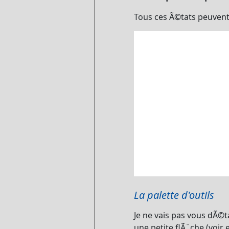
Tous ces Ã©tats peuvent 
La palette d'outils
Je ne vais pas vous dÃ©t
une petite flÃ¨che (voir