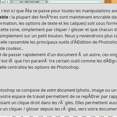
c'est ici que Ã§a se passe pour toutes les manipulations a
ble :
la plupart des fenÃªtres sont maintenant encrable da
formation, les options de texte et les calques) soit sous fo
ette zone, simplement par cliquer / glisser et que chacun
 simplement sur un petit bouton. Nous y reviendrons plus t
elle rassemble les principaux outils d'Ã©dition de Photoshop
e couleur...
 de passer rapidement d'un document Ã un autre, ces ongl
'est lÃ que l'on paramÃ¨tre certain outil comme les dÃ©gr
elle centralise les options de Photoshop.
Photoshop se compose de
votre document
(photo, image ou un
e votre espace de travail permettent de se repÃ©rer par ra
sant un clique droit dans les rÃ¨gles. Elles permettent auss
ire un cliquer / glisser depuis les rÃ¨gles, vers votre documen