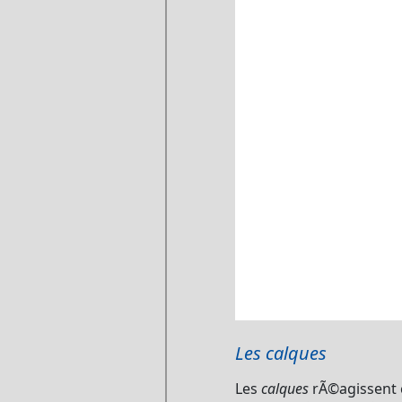
Les calques
Les
calques
rÃ©agissent 