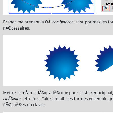
Prenez maintenant la
FlÃ¨che blanche
, et supprimez les f
nÃ©cessaires.
Mettez le mÃªme dÃ©gradÃ© que pour le sticker original
LinÃ©aire
cette fois. Calez ensuite les formes ensemble 
flÃ©chÃ©es du clavier.