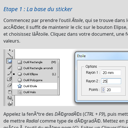
Etape 1 : La base du sticker
Commencez par prendre l'outil
Ãtoile
, qui se trouve dans
accÃ©der, il suffit de maintenir le clic sur le bouton Eli
et choisissez lâÃtoile. Cliquez dans votre document, une f
valeurs.
Appelez la fenÃªtre des
DÃ©gradÃ©s
(
CTRL + F9
), puis met
de mettre
Radial
comme type de dÃ©gradÃ©. Mettez en 
grÃ¢ce Ã l'outil du mÃªme nom (
G
). Faites un Cliquer/Gli