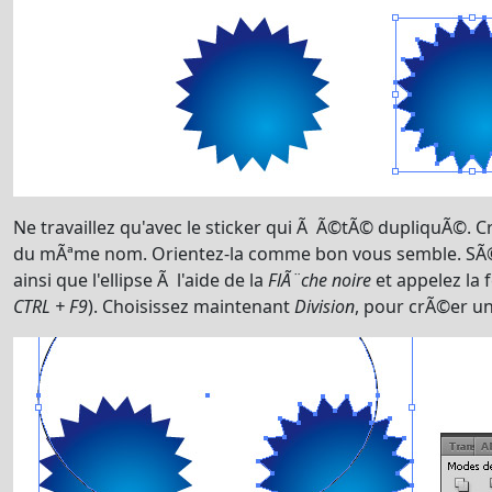
Ne travaillez qu'avec le sticker qui Ã Ã©tÃ© dupliquÃ©.
du mÃªme nom. Orientez-la comme bon vous semble. SÃ©l
ainsi que l'ellipse Ã l'aide de la
FlÃ¨che noire
et appelez la 
CTRL + F9
). Choisissez maintenant
Division
, pour crÃ©er u