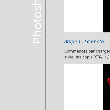
Photoshop
Ãtape 1 : La photo
Commencez par charger l
suite une copie (
CTRL + J
)