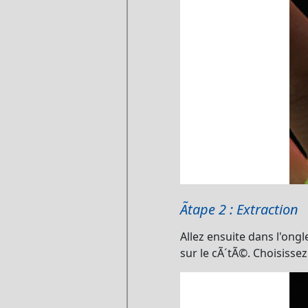
Ãtape 2 : Extraction
Allez ensuite dans l'ongl
sur le cÃ´tÃ©. Choisissez