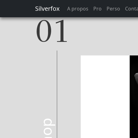
Silverfox
A propos
Pro
Perso
Cont
01