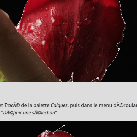
et
TracÃ©
de la palette
Calques
, puis dans le menu dÃ©roulant
 "
DÃ©finir une sÃ©lection
".