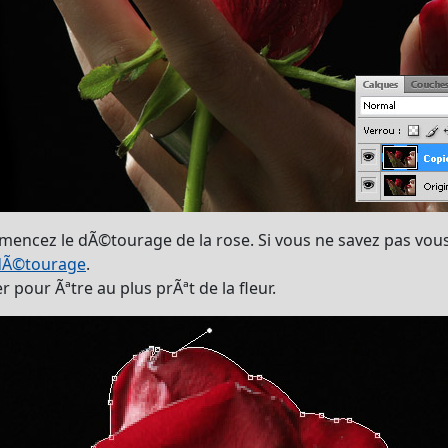
encez le dÃ©tourage de la rose. Si vous ne savez pas vous 
 dÃ©tourage
.
pour Ãªtre au plus prÃªt de la fleur.