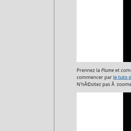
Prennez la
Plume
et comm
commencer par
le tuto
N'hÃ©sitez pas Ã zoomer 