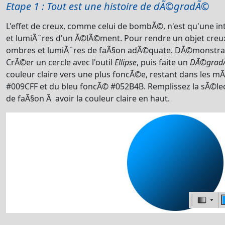
Etape 1 : Tout est une histoire de dÃ©gradÃ©
L'effet de creux, comme celui de bombÃ©, n'est qu'une i
et lumiÃ¨res d'un Ã©lÃ©ment. Pour rendre un objet creux, 
ombres et lumiÃ¨res de faÃ§on adÃ©quate. DÃ©monstrat
CrÃ©er un cercle avec l'outil
Ellipse
, puis faite un
DÃ©gradÃ
couleur claire vers une plus foncÃ©e, restant dans les mÃª
#009CFF et du bleu foncÃ© #052B4B. Remplissez la sÃ©l
de faÃ§on Ã avoir la couleur claire en haut.