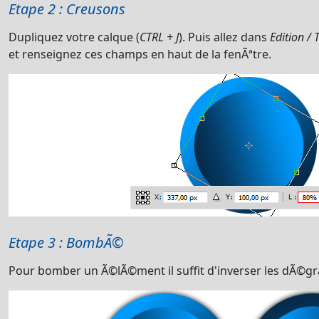
Etape 2 : Creusons
Dupliquez votre calque (
CTRL + J
). Puis allez dans
Edition /
et renseignez ces champs en haut de la fenÃªtre.
Etape 3 : BombÃ©
Pour bomber un Ã©lÃ©ment il suffit d'inverser les dÃ©g