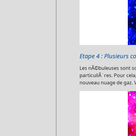
Etape 4 : Plusieurs 
Les nÃ©buleuses sont so
particuliÃ¨res. Pour cel
nouveau nuage de gaz. V