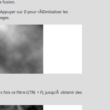
e fusion.
 Appuyer sur
D
pour rÃ©initialiser les
Nuages
.
fois ce filtre (
CTRL + F
), jusqu'Ã obtenir des