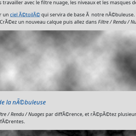
 travailler avec le filtre nuage, les niveaux et les masques d
r un
ciel Ã©toilÃ©
qui servira de base Ã notre nÃ©buleuse.
CrÃ©ez un nouveau calque puis allez dans
Filtre / Rendu / 
 de la nÃ©buleuse
ltre / Rendu / Nuages
par diffÃ©rence, et rÃ©pÃ©tez plusieurs 
ffÃ©rentes.