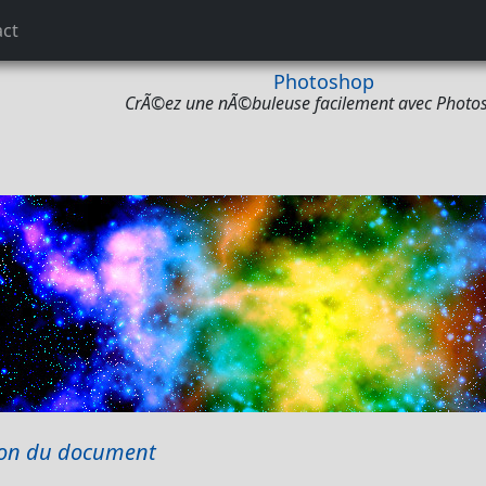
act
Photoshop
CrÃ©ez une nÃ©buleuse facilement avec Photo
ion du document