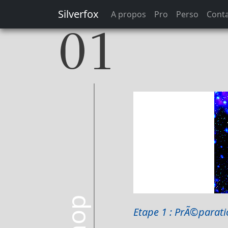
Silverfox
A propos
Pro
Perso
Cont
01
Etape 1 : PrÃ©parat