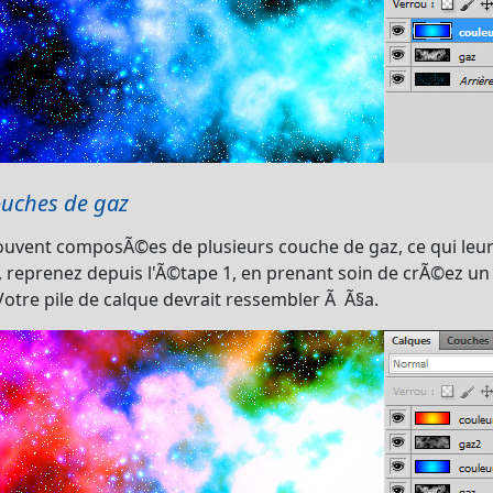
couches de gaz
uvent composÃ©es de plusieurs couche de gaz, ce qui leur 
a, reprenez depuis l'Ã©tape 1, en prenant soin de crÃ©ez u
otre pile de calque devrait ressembler Ã Ã§a.