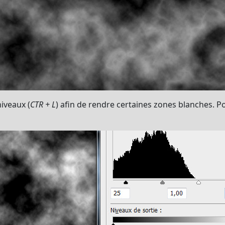
niveaux (
CTR + L
) afin de rendre certaines zones blanches. Po