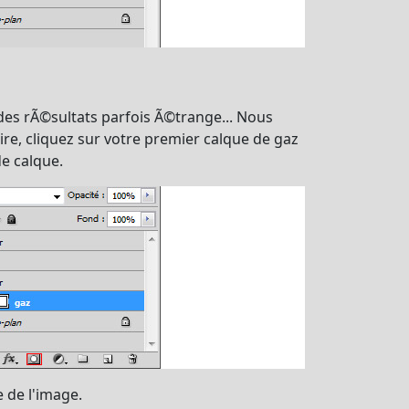
des rÃ©sultats parfois Ã©trange... Nous
re, cliquez sur votre premier calque de gaz
de calque.
 de l'image.