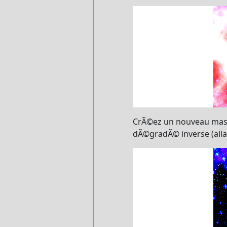
CrÃ©ez un nouveau masqu
dÃ©gradÃ© inverse (allant